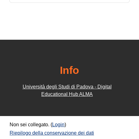
Info
Università degli Studi di Padova - Digital
Educational Hub ALMA
Non sei collegato. (
Login
)
Riepilogo della conservazione dei dati